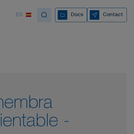
ES
Docs
Contact
poyamos en cada paso
TODOS NUESTROS VÍDEOS
hembra
rientable -