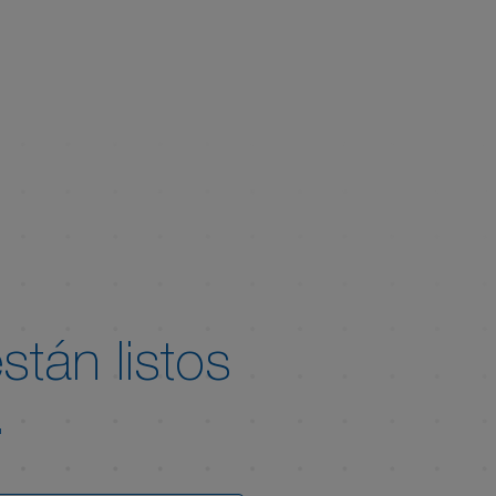
tán listos
.