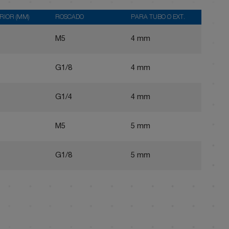
RIOR (MM)
ROSCADO
PARA TUBO Ø EXT.
M5
4 mm
G1/8
4 mm
G1/4
4 mm
M5
5 mm
G1/8
5 mm
G1/4
5 mm
G3/8
5 mm