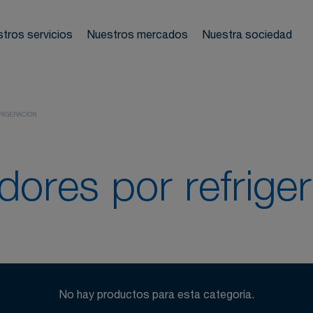
nos de redes
ladores
tros servicios
Nuestros mercados
Nuestra sociedad
mostración
 neumáticas
Te a
RIGERACIÓN
 frecuentes
ores por refrige
No hay productos para esta categoría.