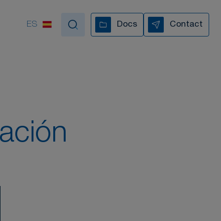
ES
Docs
Contact
poyamos en cada paso
TODOS NUESTROS VÍDEOS
ración