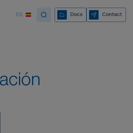
ES
Docs
Contact
poyamos en cada paso
TODOS NUESTROS VÍDEOS
ración