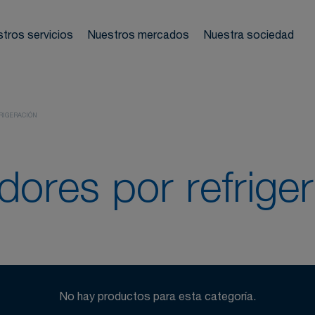
nos de redes
ladores
tros servicios
Nuestros mercados
Nuestra sociedad
mostración
 neumáticas
Te a
RIGERACIÓN
 frecuentes
ores por refrige
No hay productos para esta categoría.