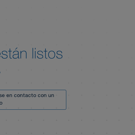
tán listos
.
e en contacto con un
o