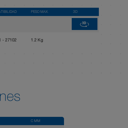
TIBILIDAD
PESO MAX.
3D
3D
 - 27102
1.2 Kg
nes
C MM