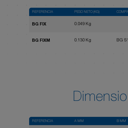
REFERENCIA
PESO NETO (KG)
COMPA
0.049 Kg
BG FIX
0.130 Kg
BG S1
BG FIXM
Dimensio
REFERENCIA
A MM
B MM