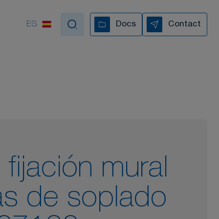
ES
Docs
Contact
poyamos en cada paso
TODOS NUESTROS VÍDEOS
fijación mural
las de soplado