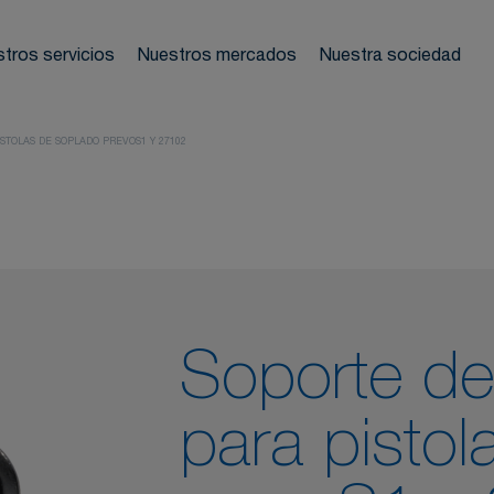
nos de redes
ladores
tros servicios
Nuestros mercados
Nuestra sociedad
Te a
mostración
 neumáticas
STOLAS DE SOPLADO PREVOS1 Y 27102
 frecuentes
Soporte de 
para pisto