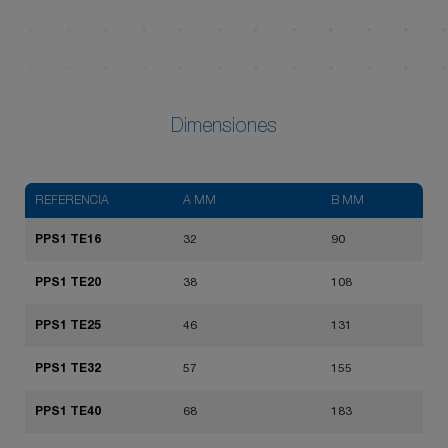
PPS1 TE80
3.300 Kg
80 mm
PPS1 TE100
5.500 Kg
100 mm
Dimensiones
REFERENCIA
A MM
B MM
PPS1 TE16
32
90
PPS1 TE20
38
108
PPS1 TE25
46
131
PPS1 TE32
57
155
PPS1 TE40
68
183