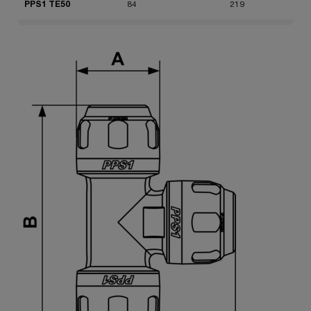
PPS1 TE50
84
219
PPS1 TE63
100
261
PPS1 TE80
121
315
PPS1 TE100
153.5
308.5