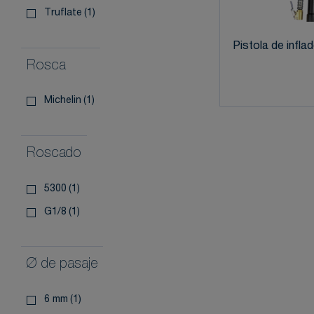
truflate
(1)
Pistola de infla
Rosca
michelin
(1)
Roscado
5300
(1)
g1/8
(1)
Ø de pasaje
6 mm
(1)