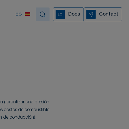
ES
Docs
Contact
poyamos en cada paso
TODOS NUESTROS VÍDEOS
ra garantizar una presión
os costos de combustible,
ón de conducción).