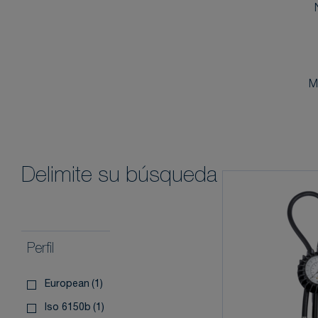
M
Delimite su búsqueda
Perfil
european
(1)
iso 6150b
(1)