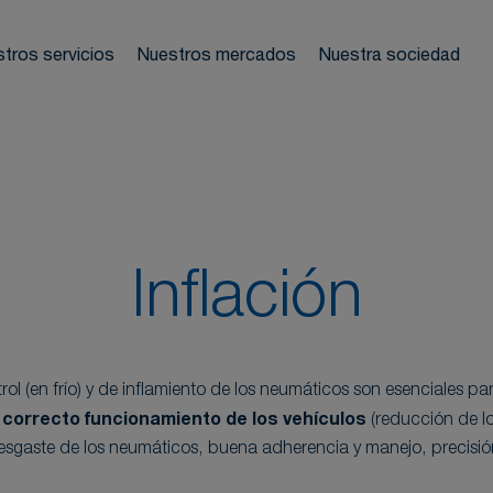
nos de redes
ladores
tros servicios
Nuestros mercados
Nuestra sociedad
mostración
Te a
 neumáticas
 frecuentes
Inflación
ol (en frío) y de inflamiento de los neumáticos son esenciales pa
correcto funcionamiento de los vehículos
(reducción de l
esgaste de los neumáticos, buena adherencia y manejo, precisi