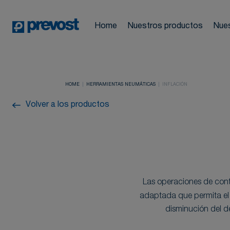
Automóviles
Diseño de pla
Panel de gestión de cookies
Noticias
Tubos & Enrol
Home
Nuestros productos
Nues
Industria
Furgón de de
Encuéntranos
Herramientas
Formación
Edificio
HOME
HERRAMIENTAS NEUMÁTICAS
INFLACIÓN
Preguntas más
Volver a los productos
Tratamiento del aire
comprimido
Las operaciones de contr
adaptada que permita el
disminución del d