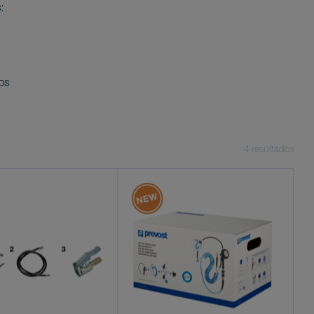
:
os
4
resultados