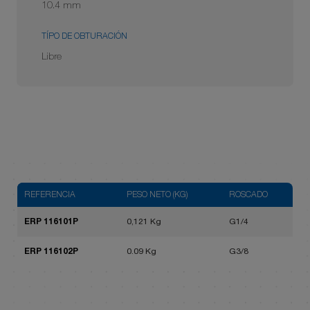
10.4 mm
TÍPO DE OBTURACIÓN
Libre
REFERENCIA
PESO NETO (KG)
ROSCADO
ERP 116101P
0,121 Kg
G1/4
ERP 116102P
0.09 Kg
G3/8